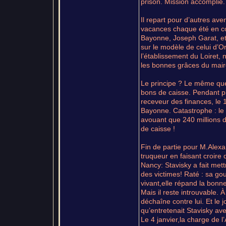
prison. Mission accomplie.
Il repart pour d’autres ave
vacances chaque été en com
Bayonne, Joseph Garat, et
sur le modèle de celui d’Or
l’établissement du Loiret,
les bonnes grâces du mair
Le principe ? Le même que 
bons de caisse. Pendant pl
receveur des finances, le 
Bayonne. Catastrophe : le p
avouant que 240 millions d
de caisse !
Fin de partie pour M.Alexan
truqueur en faisant croire 
Nancy: Stavisky a fait me
des victimes! Raté : sa go
vivant,elle répand la bonn
Mais il reste introuvable. 
déchaîne contre lui. Et le 
qu’entretenait Stavisky ave
Le 4 janvier,la charge de l