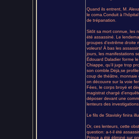
Quand ils entrent, M. Alexa
le coma.Conduit à l’hôpital
de trépanation.
Sitôt sa mort connue, les 
été assassiné. Le lendemai
groupes d’extrême droite m
voleurs! À bas les assassi
jours, les manifestations 
Édouard Daladier forme le
Chiappe, qu’il juge trop pro
son comble.Déjà,se profile
coup de théâtre, monnaie co
on découvre sur la voie fe
Fées, le corps broyé et déc
magistrat chargé d’enquête
déposer devant une commis
lenteurs des investigation
Le fils de Stavisky finira i
Or, ces lenteurs, cette obst
question: a-t-il été assassi
Prince a été éliminé sur 