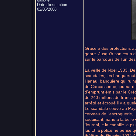
galaxie
Date d'inscription :
02/05/2008
Grâce à des protections au 
genre. Jusqu’à son coup d’
sur le parcours de l’un de
La veille de Noël 1933. De
scandales, les banqueroute
Hanau, banquière qui ruina d
de Carcassonne, joueur de 
d’emprunt émis par le Créd
de 240 millions de francs po
arrêté et écroué il y a que
Le scandale couve au Pays 
cerveau de l’escroquerie,
séduisant,marié à la belle A
Journal, « la canaille la p
lui. Et la police ne pense 
théâtre du 8janvier 1934.A