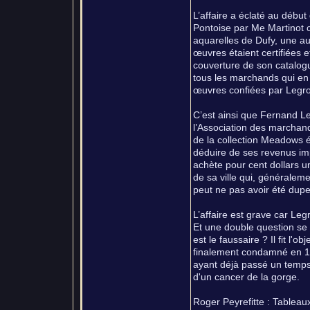
L’affaire a éclaté au débu
Pontoise par Me Martinot c
aquarelles de Dufy, une au
œuvres étaient certifiées e
couverture de son catalog
tous les marchands qui en v
œuvres confiées par Legro
C’est ainsi que Fernand L
l’Association des marchands
de la collection Meadows é
déduire de ses revenus im
achète pour cent dollars u
de sa ville qui, généralem
peut ne pas avoir été dupe
L’affaire est grave car Le
Et une double question se 
est le faussaire ? Il fit l'
finalement condamné en 197
ayant déjà passé un temps 
d'un cancer de la gorge.
Roger Peyrefitte : Tableau