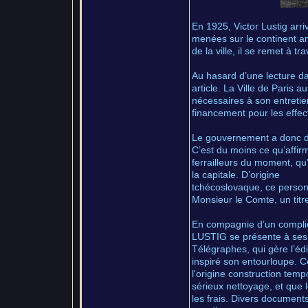
En 1925, Victor Lustig arr
menées sur le continent am
de la ville, il se remet à 
Au hasard d’une lecture dans
article. La Ville de Paris a
nécessaires à son entretien
financement pour les effec
Le gouvernement a donc déc
C’est du moins ce qu’affir
ferrailleurs du moment, qu’
la capitale. D’origine
tchécoslovaque, ce personn
Monsieur le Comte, un tit
En compagnie d’un complice
LUSTIG se présente à ses 
Télégraphes, qui gère l’édif
inspiré son entourloupe. Ce 
l'origine construction temp
sérieux nettoyage, et que 
les frais. Divers documents