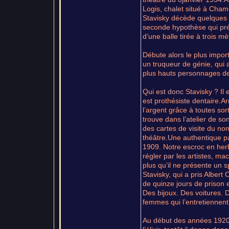
Logis, chalet situé à Cham
Stavisky décède quelques he
seconde hypothèse qui prév
d’une balle tirée à trois mè
Débute alors le plus impor
un truqueur de génie, qui 
plus hauts personnages de 
Qui est donc Stavisky ? Il
est prothésiste dentaire.A
l’argent grâce à toutes sorte
trouve dans l’atelier de so
des cartes de visite du no
théâtre.Une authentique pa
1909. Notre escroc en herb
régler par les artistes, ma
plus qu’il ne présente un s
Stavisky, qui a pris Albe
de quinze jours de prison e
Des bijoux. Des voitures. 
femmes qui l’entretiennent
Au début des années 1920, 