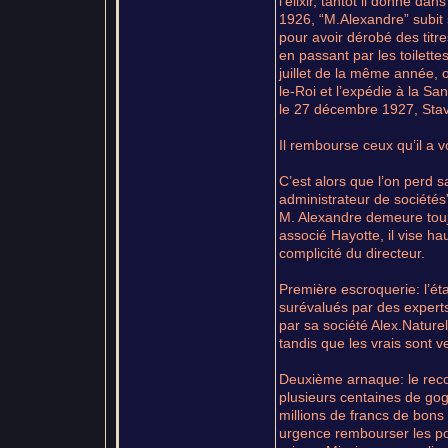
l’élixir, tantôt il donne dan
1926, “M.Alexandre” subit 
pour avoir dérobé des titre
en passant par les toilette
juillet de la même année, o
le-Roi et l’expédie à la Sa
le 27 décembre 1927, Stav
Il rembourse ceux qu’il a v
C’est alors que l’on perd s
administrateur de sociétés”
M. Alexandre demeure toujo
associé Hayotte, il vise ha
complicité du directeur.
Première escroquerie: l’ét
surévalués par des experts
par sa société Alex.Nature
tandis que les vrais sont v
Deuxième arnaque: le reco
plusieurs centaines de gogo
millions de francs de bons 
urgence rembourser les po