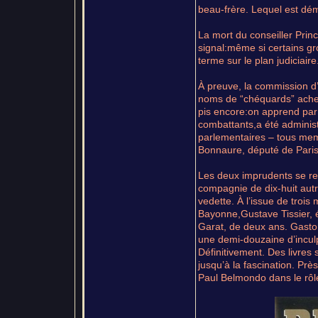
beau-frère. Lequel est dém
La mort du conseiller Pri
signal:même si certains gr
terme sur le plan judiciaire
À preuve, la commission d
noms de “chéquards” acheté
pis encore:on apprend par 
combattants,a été administr
parlementaires – tous mem
Bonnaure, député de Paris
Les deux imprudents se re
compagnie de dix-huit autr
vedette. À l’issue de trois
Bayonne,Gustave Tissier, 
Garat, de deux ans. Gasto
une demi-douzaine d’inculp
Définitivement. Des livres
jusqu’à la fascination. Prè
Paul Belmondo dans le rôle 