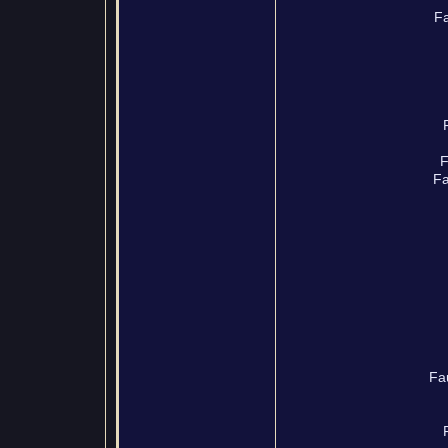
Fa
F
Fa
Fa