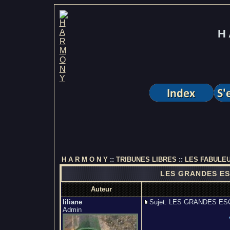
H 
H A R M O N Y
::
TRIBUNES LIBRES
::
LES FABULEU
LES GRANDES ES
Auteur
liliane
Sujet: LES GRANDES 
Admin