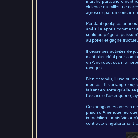
marché particulièrement re
violence du milieu ne corr
agresser par un concurrent 
Pendant quelques années i
ami lui a appris comment 
seule au piège et puisse n’
au poker et gagne fructueu
Il cesse ses activités de j
n’est plus idéal pour cont
en Amérique, ses manières 
ravages.
Bien entendu, il use au m
mêmes : Il s’arrange toujou
faisant en sorte qu’elle se 
l’accuser d’escroquerie, ay
Ces sanglantes années de 
prison d’Amérique, écroué
immobilière, mais Victor n
contraste singulièrement a