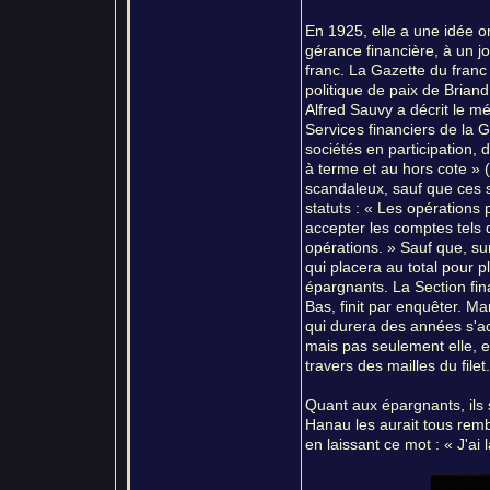
En 1925, elle a une idée 
gérance financière, à un j
franc. La Gazette du franc 
politique de paix de Brian
Alfred Sauvy a décrit le
Services financiers de la G
sociétés en participation, 
à terme et au hors cote » 
scandaleux, sauf que ces s
statuts : « Les opérations 
accepter les comptes tels q
opérations. » Sauf que, su
qui placera au total pour p
épargnants. La Section fin
Bas, finit par enquêter. Ma
qui durera des années s'ac
mais pas seulement elle, e
travers des mailles du filet.
Quant aux épargnants, ils 
Hanau les aurait tous remb
en laissant ce mot : « J'ai