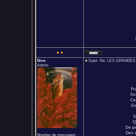
Nine
Sujet: Re: LES GRAND
Admin
Pr
Toi
Ce
En
S
Q
De pe
Des v
Nombre de messages
: